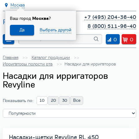
Москва
+7 (495) 204-36-40
Ваш город
Москва
?
8 (800) 511-96-40
Да
Выбрать другой
0
0
Главная
Каталог продукции
Ирригаторы полости рта
Насадки для ирригаторов
Насадки для ирригаторов
Revyline
10
20
30
Все
Показывать по:
Насадки-щетки Revyline RL 450