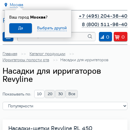
Москва
+7 (495) 204-36-40
Ваш город
Москва
?
8 (800) 511-96-40
Да
Выбрать другой
0
0
Главная
Каталог продукции
Ирригаторы полости рта
Насадки для ирригаторов
Насадки для ирригаторов
Revyline
10
20
30
Все
Показывать по:
Насадки-щетки Revyline RL 450