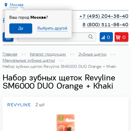
Москва
+7 (495) 204-36-40
Ваш город
Москва
?
8 (800) 511-96-40
Да
Выбрать другой
0
0
Главная
Каталог продукции
Зубные щетки
Мануальные зубные щетки
Набор зубных щеток Revyline SM6000 DUO Orange + Khaki
Набор зубных щеток Revyline
SM6000 DUO Orange + Khaki
2 шт