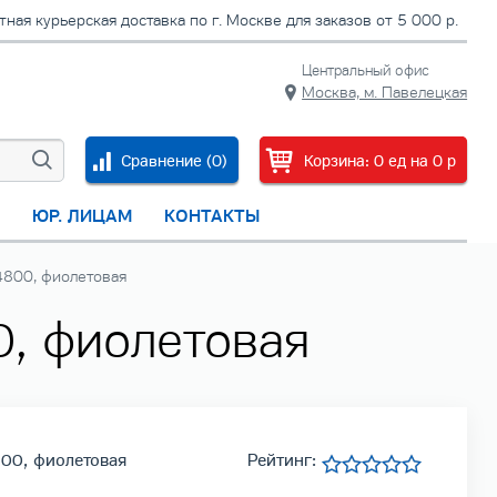
тная курьерская доставка по г. Москве для заказов от 5 000 р.
Центральный офис
Москва, м. Павелецкая
Сравнение (
0
)
Корзина:
0
ед
на
0
p
С
ЮР. ЛИЦАМ
КОНТАКТЫ
S4800, фиолетовая
0, фиолетовая
800, фиолетовая
Рейтинг: