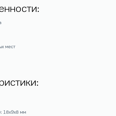
енности:
а
ых мест
ристики:
): 18х9х8 мм