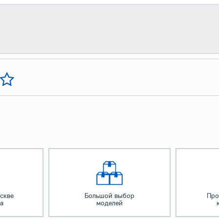
скве
Большой выбор
Про
за
моделей